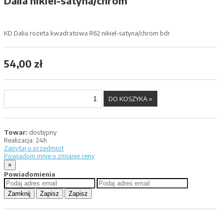
Dalia nikiel-satyna/chrom
KD Dalia rozeta kwadratowa R62 nikiel-satyna/chrom bdr
54,00 zł
Towar:
dostępny
Realizacja:
24h
Zapytaj o przedmiot
Powiadom mnie o zmianie ceny
×
Powiadomienia
Zamknij
Zapisz
Zapisz