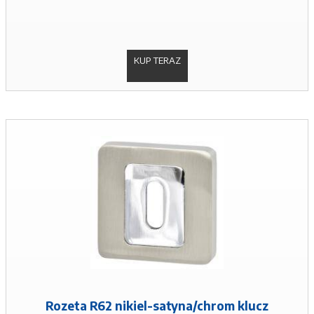
KUP TERAZ
Rozeta R62 nikiel-satyna/chrom klucz