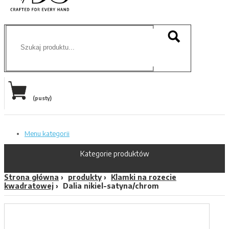
(pusty)
Menu kategorii
Kategorie produktów
Strona główna
produkty
Klamki na rozecie
kwadratowej
Dalia nikiel-satyna/chrom