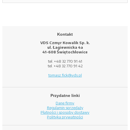
Kontakt
VDS Czmyr Kowalik Sp. k.
ul. Łagiewnicka 4a
41-608 Świętochłowice
tel. +48 32 770 91 41
tel. +48 32 770 91 42
tomasz.fick@vds.pl
Przydatne linki
Dane firmy
Regulamin sprzedaży
Płatności i sposoby dostawy
Polityka prywatności