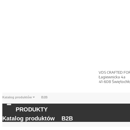
VDS CRAFTED FO
Łagiewnicka 4a
41-608 Świętochł
Katalog produktów
B2B
PRODUKTY
Katalog produktów
B2B