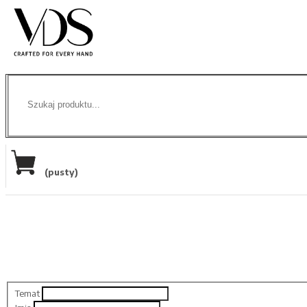
(pusty)
Temat