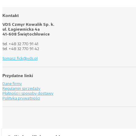
Kontakt
VDS Czmyr Kowalik Sp. k.
ul. Łagiewnicka 4a
41-608 Świętochłowice
tel. +48 32 770 91 41
tel. +48 32 770 91 42
tomasz.fick@vds.pl
Przydatne linki
Dane firmy
Regulamin sprzedaży
Płatności i sposoby dostawy
Polityka prywatności
© 2020 VDS CRAFTED FOR EVERY HAND