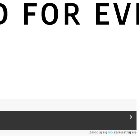
Zaloguj się
lub
Zarejestruj się