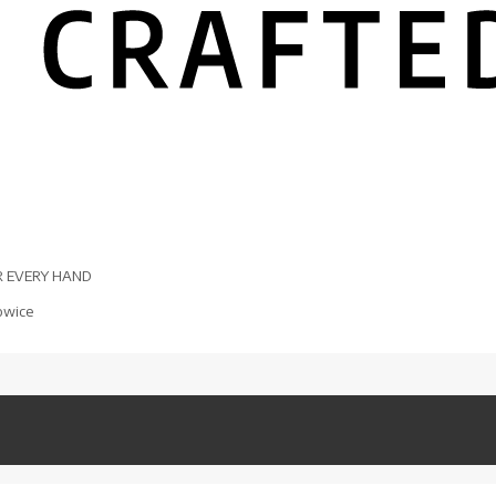
R EVERY HAND
owice