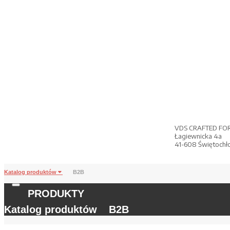
VDS CRAFTED FO
Łagiewnicka 4a
41-608 Świętochł
Katalog produktów
B2B
PRODUKTY
Katalog produktów
B2B