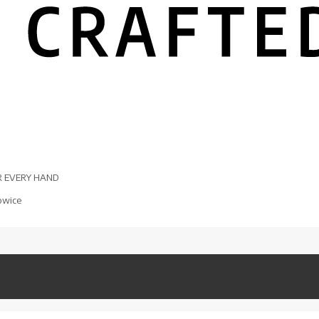
R EVERY HAND
owice