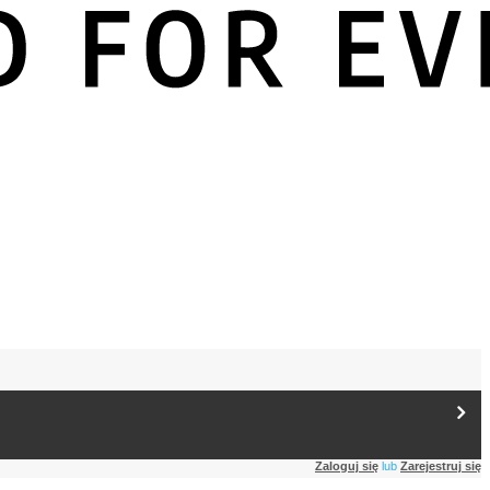
Zaloguj się
lub
Zarejestruj się