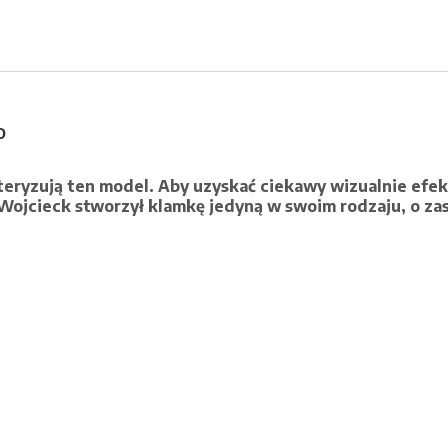
O
akteryzują ten model. Aby uzyskać ciekawy wizualnie ef
Wojcieck stworzył klamkę jedyną w swoim rodzaju, o zas