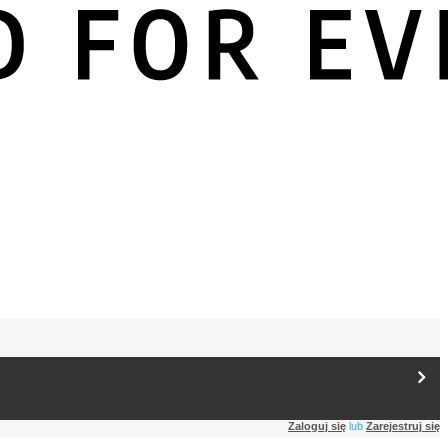
Zaloguj się
lub
Zarejestruj się