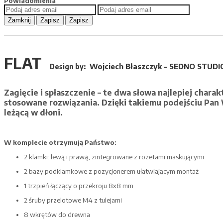
Powiadomienia
Zamknij
Zapisz
Zapisz
FLAT
Wojciech Błaszczyk
–
SEDNO STUDI
Design by:
Zagięcie i spłaszczenie – te dwa słowa najlepiej char
stosowane rozwiązania. Dzięki takiemu podejściu Pan 
leżącą w dłoni.
W komplecie otrzymują Państwo:
2 klamki: lewą i prawą, zintegrowane z rozetami maskującymi
2 bazy podklamkowe z pozycjonerem ułatwiającym montaż
1 trzpień łączący o przekroju 8x8 mm
2 śruby przelotowe M4 z tulejami
8 wkrętów do drewna