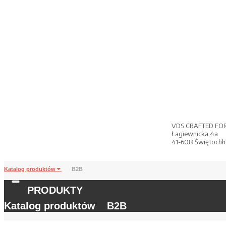
VDS CRAFTED FO
Łagiewnicka 4a
41-608 Świętochł
Katalog produktów
B2B
PRODUKTY
Katalog produktów
B2B