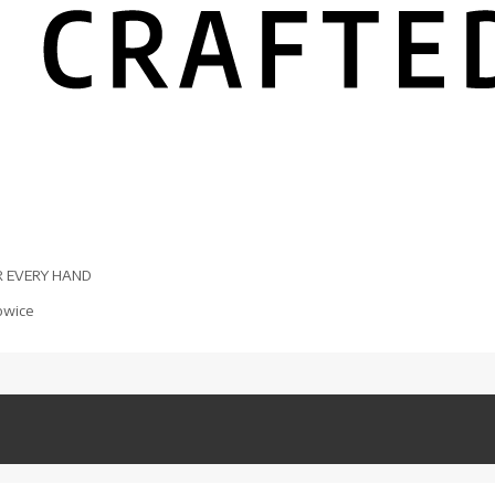
R EVERY HAND
owice