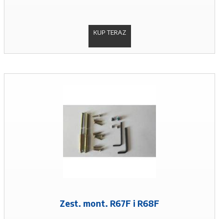
KUP TERAZ
Zest. mont. R67F i R68F