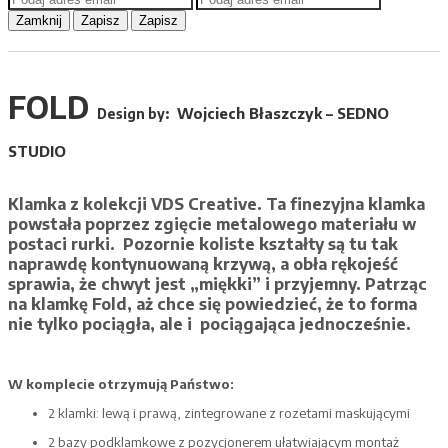
Zamknij
Zapisz
Zapisz
FOLD
Wojciech Błaszczyk
–
SEDNO
Design by:
STUDIO
Klamka z kolekcji
VDS Creative
. Ta finezyjna klamka
powstała poprzez zgięcie metalowego materiału w
postaci rurki. Pozornie koliste kształty są tu tak
naprawdę kontynuowaną krzywą, a obła rękojeść
sprawia, że chwyt jest „miękki” i przyjemny. Patrząc
na klamkę Fold, aż chce się powiedzieć, że to forma
nie tylko pociągła, ale i pociągająca jednocześnie.
W komplecie otrzymują Państwo:
2 klamki: lewą i prawą, zintegrowane z rozetami maskującymi
2 bazy podklamkowe z pozycjonerem ułatwiającym montaż