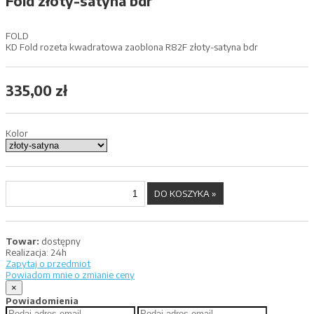
Fold złoty-satyna bdr
FOLD
KD Fold rozeta kwadratowa zaoblona R82F złoty-satyna bdr
335,00 zł
Kolor
Towar:
dostępny
Realizacja:
24h
Zapytaj o przedmiot
Powiadom mnie o zmianie ceny
×
Powiadomienia