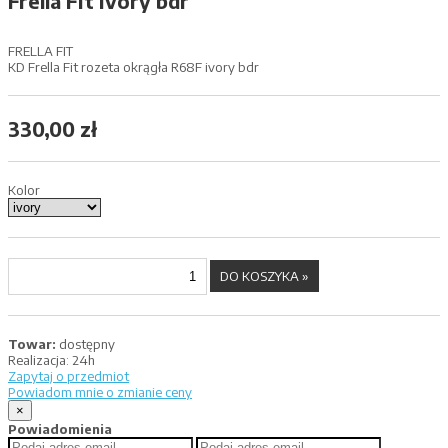
Frella Fit ivory bdr
FRELLA FIT
KD Frella Fit rozeta okrągła R68F ivory bdr
330,00 zł
Kolor
Towar:
dostępny
Realizacja:
24h
Zapytaj o przedmiot
Powiadom mnie o zmianie ceny
×
Powiadomienia