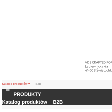
VDS CRAFTED FO
Łagiewnicka 4a
41-608 Świętochł
Katalog produktów
B2B
PRODUKTY
Katalog produktów
B2B