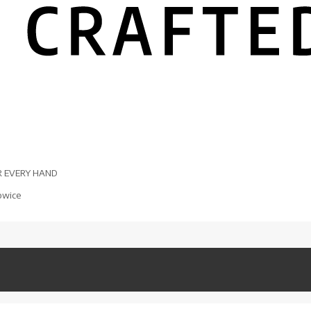
R EVERY HAND
owice