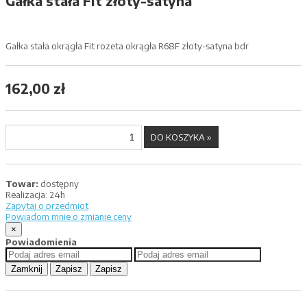
Gałka stała Fit złoty-satyna
Gałka stała okrągła Fit rozeta okrągła R68F złoty-satyna bdr
162,00 zł
Towar:
dostępny
Realizacja:
24h
Zapytaj o przedmiot
Powiadom mnie o zmianie ceny
×
Powiadomienia
Zamknij
Zapisz
Zapisz