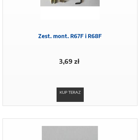
Zest. mont. R67F i R68F
3,69 zł
KUP TERAZ