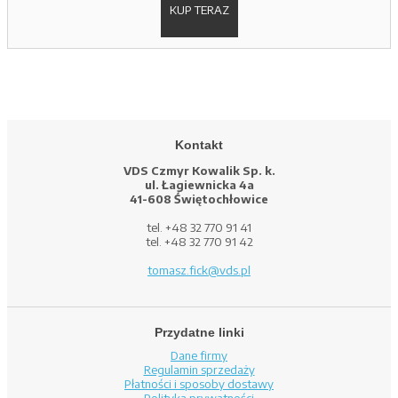
KUP TERAZ
Kontakt
VDS Czmyr Kowalik Sp. k.
ul. Łagiewnicka 4a
41-608 Świętochłowice
tel. +48 32 770 91 41
tel. +48 32 770 91 42
tomasz.fick@vds.pl
Przydatne linki
Dane firmy
Regulamin sprzedaży
Płatności i sposoby dostawy
Polityka prywatności