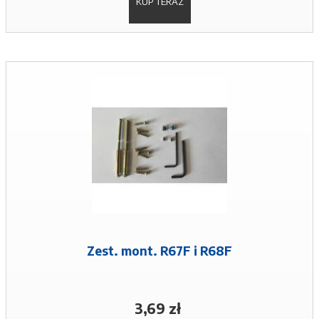
KUP TERAZ
Zest. mont. R67F i R68F
3,69 zł