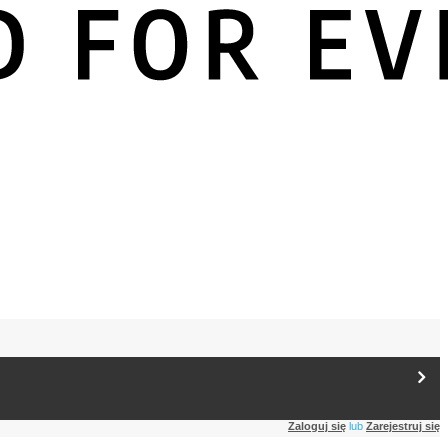
Zaloguj się
lub
Zarejestruj się