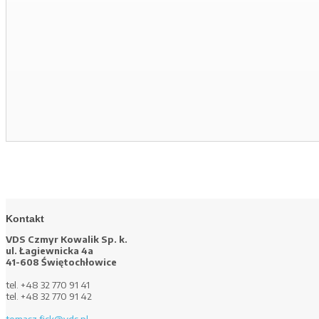
Kontakt
VDS Czmyr Kowalik Sp. k.
ul. Łagiewnicka 4a
41-608 Świętochłowice
tel. +48 32 770 91 41
tel. +48 32 770 91 42
tomasz.fick@vds.pl