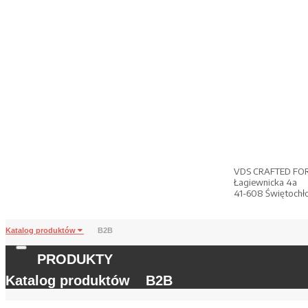
VDS CRAFTED FO
Łagiewnicka 4a
41-608 Świętochł
Katalog produktów
B2B
PRODUKTY
Katalog produktów
B2B