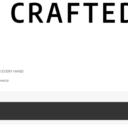
R EVERY HAND
owice