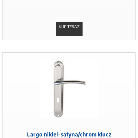
KUP TERAZ
Largo nikiel-satyna/chrom klucz