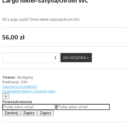
Largo nikiel-satyna/chrom WC
KD Largo szyld 72mm nikiel-satyna/chrom WC
56,00 zł
Towar:
dostępny
Realizacja:
24h
Zapytaj o przedmiot
Powiadom mnie o zmianie ceny
×
Powiadomienia
Zamknij
Zapisz
Zapisz