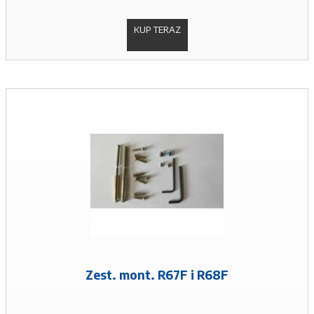
KUP TERAZ
Zest. mont. R67F i R68F