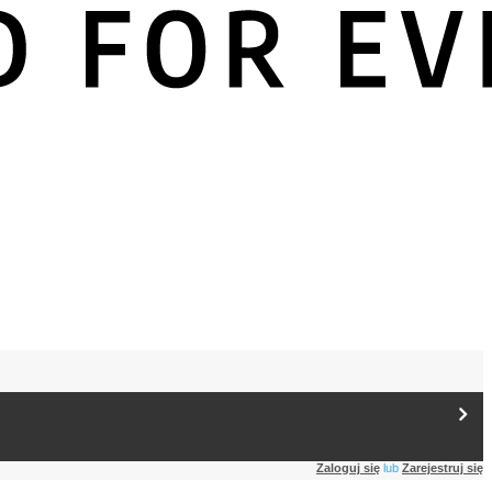
Zaloguj się
lub
Zarejestruj się