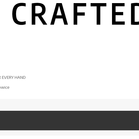
R EVERY HAND
owice