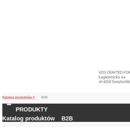
VDS CRAFTED FO
Łagiewnicka 4a
41-608 Świętochł
Katalog produktów
B2B
PRODUKTY
Katalog produktów
B2B