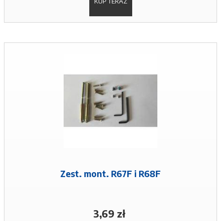
KUP TERAZ
Zest. mont. R67F i R68F
3,69 zł