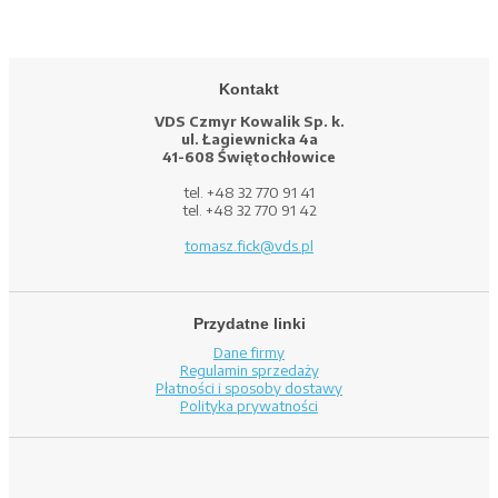
Kontakt
VDS Czmyr Kowalik Sp. k.
ul. Łagiewnicka 4a
41-608 Świętochłowice
tel. +48 32 770 91 41
tel. +48 32 770 91 42
tomasz.fick@vds.pl
Przydatne linki
Dane firmy
Regulamin sprzedaży
Płatności i sposoby dostawy
Polityka prywatności