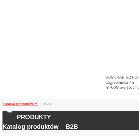
VDS CRAFTED FO
Łagiewnicka 4a
41-608 Świętochł
Katalog produktów
B2B
PRODUKTY
Katalog produktów
B2B