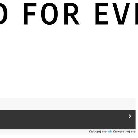
Zaloguj się
lub
Zarejestruj się