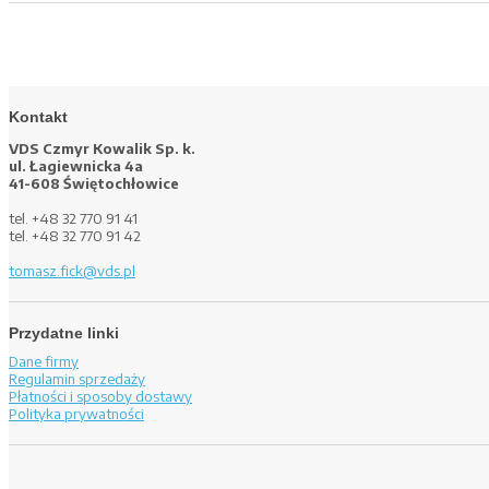
Kontakt
VDS Czmyr Kowalik Sp. k.
ul. Łagiewnicka 4a
41-608 Świętochłowice
tel. +48 32 770 91 41
tel. +48 32 770 91 42
tomasz.fick@vds.pl
Przydatne linki
Dane firmy
Regulamin sprzedaży
Płatności i sposoby dostawy
Polityka prywatności