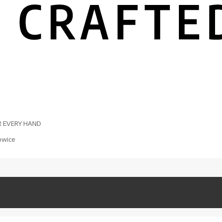
R EVERY HAND
owice