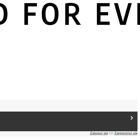
Zaloguj się
lub
Zarejestruj się