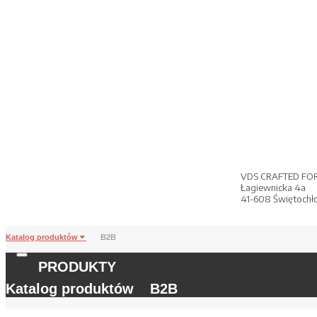
VDS CRAFTED FO
Łagiewnicka 4a
41-608 Świętochł
Katalog produktów
B2B
PRODUKTY
Katalog produktów
B2B