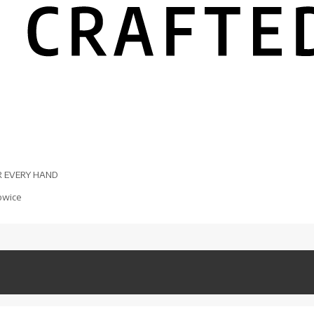
R EVERY HAND
owice