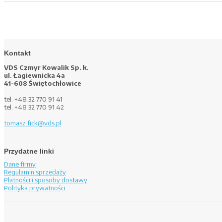
Kontakt
VDS Czmyr Kowalik Sp. k.
ul. Łagiewnicka 4a
41-608 Świętochłowice
tel. +48 32 770 91 41
tel. +48 32 770 91 42
tomasz.fick@vds.pl
Przydatne linki
Dane firmy
Regulamin sprzedaży
Płatności i sposoby dostawy
Polityka prywatności