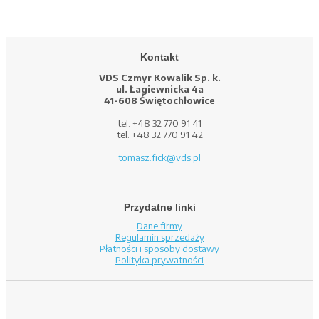
Kontakt
VDS Czmyr Kowalik Sp. k.
ul. Łagiewnicka 4a
41-608 Świętochłowice
tel. +48 32 770 91 41
tel. +48 32 770 91 42
tomasz.fick@vds.pl
Przydatne linki
Dane firmy
Regulamin sprzedaży
Płatności i sposoby dostawy
Polityka prywatności