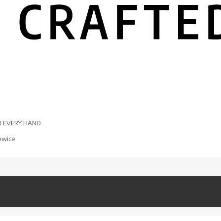
R EVERY HAND
owice