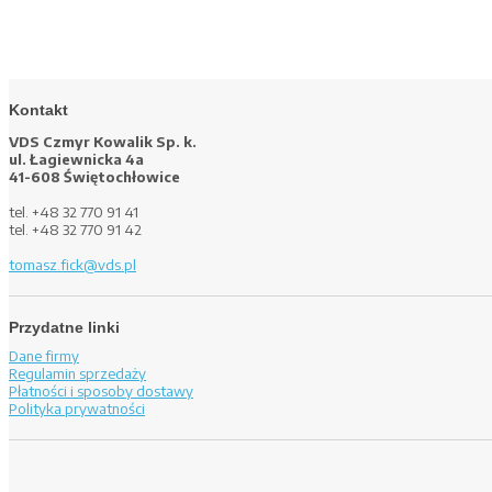
Kontakt
VDS Czmyr Kowalik Sp. k.
ul. Łagiewnicka 4a
41-608 Świętochłowice
tel. +48 32 770 91 41
tel. +48 32 770 91 42
tomasz.fick@vds.pl
Przydatne linki
Dane firmy
Regulamin sprzedaży
Płatności i sposoby dostawy
Polityka prywatności