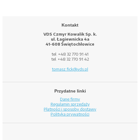
Kontakt
VDS Czmyr Kowalik Sp. k.
ul. Łagiewnicka 4a
41-608 Świętochłowice
tel. +48 32 770 91 41
tel. +48 32 770 91 42
tomasz.fick@vds.pl
Przydatne linki
Dane firmy
Regulamin sprzedaży
Płatności i sposoby dostawy
Polityka prywatności