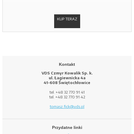
KUP TERAZ
Kontakt
VDS Czmyr Kowalik Sp. k.
ul. Łagiewnicka 4a
41-608 Świętochłowice
tel. +48 32 770 91 41
tel. +48 32 770 91 42
tomasz.fick@vds.pl
Przydatne linki