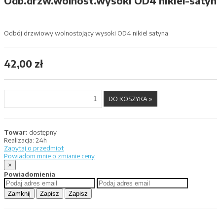
Odb.drzw.wolnost.wysoki OD4 nikiel-satyn
Odbój drzwiowy wolnostojący wysoki OD4 nikiel satyna
42,00 zł
Towar:
dostępny
Realizacja:
24h
Zapytaj o przedmiot
Powiadom mnie o zmianie ceny
×
Powiadomienia
Zamknij
Zapisz
Zapisz