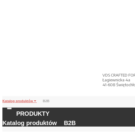
VDS CRAFTED FO
Łagiewnicka 4a
41-608 Świętochł
Katalog produktów
B2B
PRODUKTY
Katalog produktów
B2B