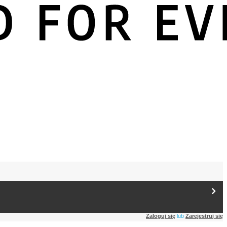
Zaloguj się
lub
Zarejestruj się