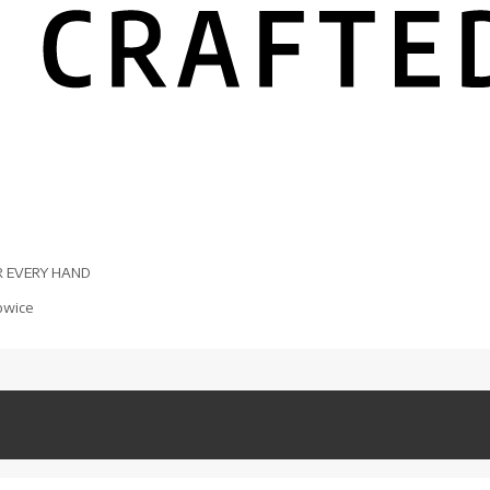
R EVERY HAND
owice