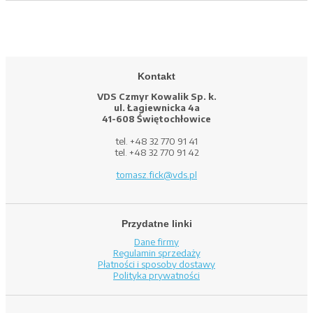
Kontakt
VDS Czmyr Kowalik Sp. k.
ul. Łagiewnicka 4a
41-608 Świętochłowice
tel. +48 32 770 91 41
tel. +48 32 770 91 42
tomasz.fick@vds.pl
Przydatne linki
Dane firmy
Regulamin sprzedaży
Płatności i sposoby dostawy
Polityka prywatności