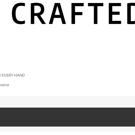
R EVERY HAND
owice