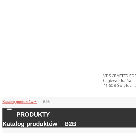
VDS CRAFTED FO
Łagiewnicka 4a
41-608 Świętochł
Katalog produktów
B2B
PRODUKTY
Katalog produktów
B2B