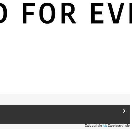
Zaloguj się
lub
Zarejestruj się