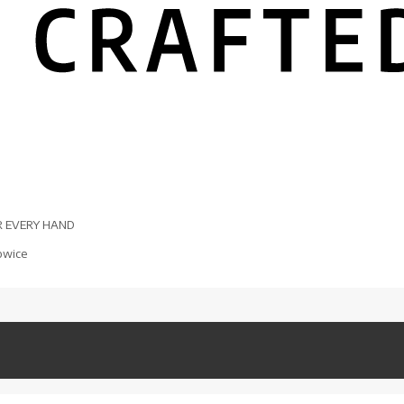
R EVERY HAND
owice