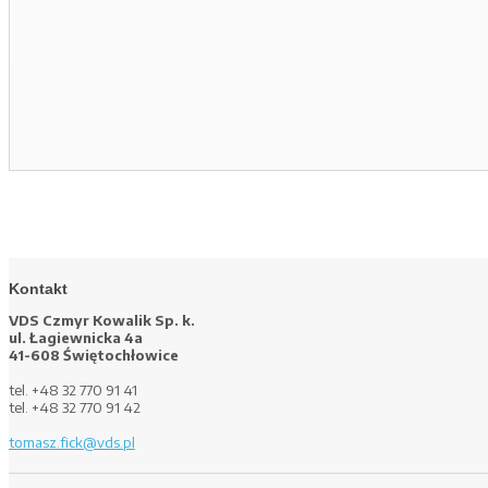
Kontakt
VDS Czmyr Kowalik Sp. k.
ul. Łagiewnicka 4a
41-608 Świętochłowice
tel. +48 32 770 91 41
tel. +48 32 770 91 42
tomasz.fick@vds.pl