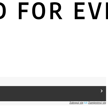
Zaloguj się
lub
Zarejestruj się