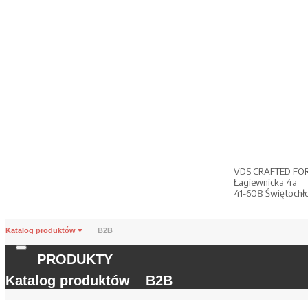
VDS CRAFTED FO
Łagiewnicka 4a
41-608 Świętochł
Katalog produktów
B2B
PRODUKTY
Katalog produktów
B2B