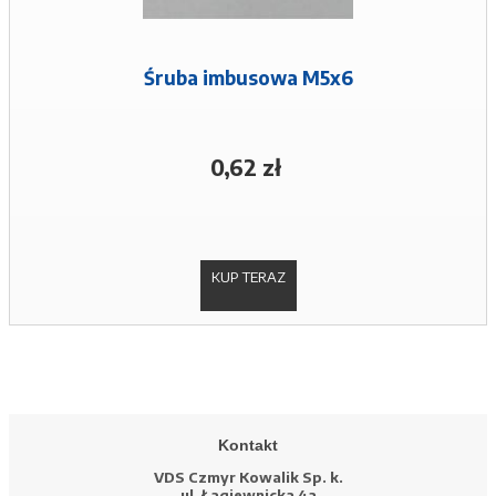
Śruba imbusowa M5x6
0,62 zł
KUP TERAZ
Kontakt
VDS Czmyr Kowalik Sp. k.
ul. Łagiewnicka 4a