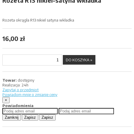
Rozeta R13 nikiel-satyna wkładka
Rozeta okrągła R13 nikiel satyna wkładka
16,00 zł
Towar:
dostępny
Realizacja:
24h
Zapytaj o przedmiot
Powiadom mnie o zmianie ceny
×
Powiadomienia
Zamknij
Zapisz
Zapisz