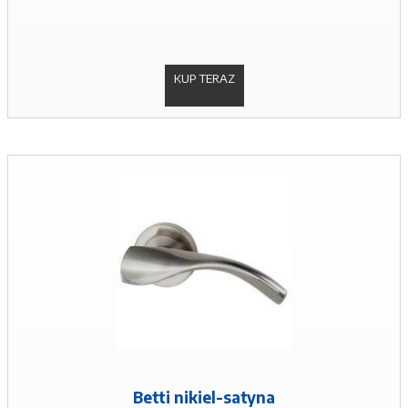
KUP TERAZ
Betti nikiel-satyna