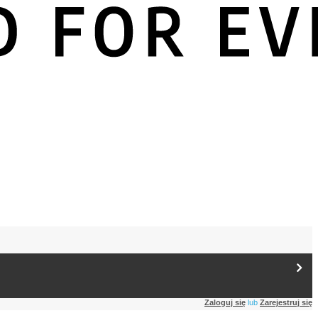
Zaloguj się
lub
Zarejestruj się