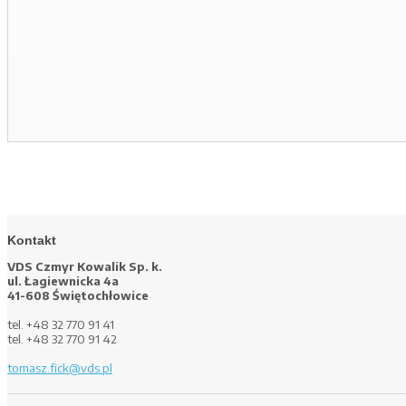
Kontakt
VDS Czmyr Kowalik Sp. k.
ul. Łagiewnicka 4a
41-608 Świętochłowice
tel. +48 32 770 91 41
tel. +48 32 770 91 42
tomasz.fick@vds.pl