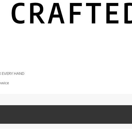
R EVERY HAND
owice