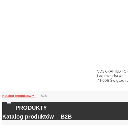
VDS CRAFTED FO
Łagiewnicka 4a
41-608 Świętochł
Katalog produktów
B2B
PRODUKTY
Katalog produktów
B2B