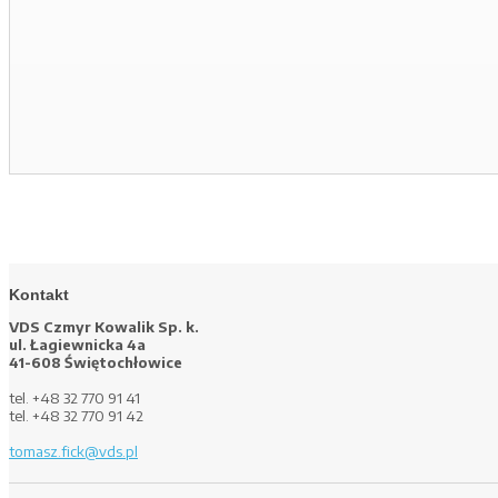
Kontakt
VDS Czmyr Kowalik Sp. k.
ul. Łagiewnicka 4a
41-608 Świętochłowice
tel. +48 32 770 91 41
tel. +48 32 770 91 42
tomasz.fick@vds.pl