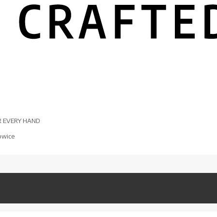
R EVERY HAND
owice