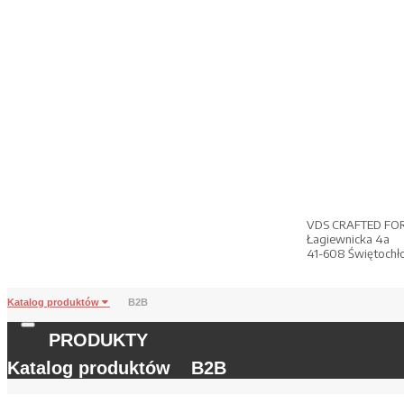
VDS CRAFTED FO
Łagiewnicka 4a
41-608 Świętochł
Katalog produktów
B2B
PRODUKTY
Katalog produktów
B2B