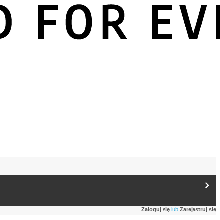
Zaloguj się
lub
Zarejestruj się