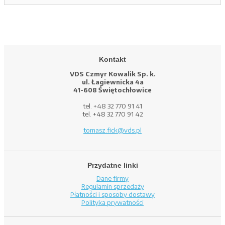
Kontakt
VDS Czmyr Kowalik Sp. k.
ul. Łagiewnicka 4a
41-608 Świętochłowice
tel. +48 32 770 91 41
tel. +48 32 770 91 42
tomasz.fick@vds.pl
Przydatne linki
Dane firmy
Regulamin sprzedaży
Płatności i sposoby dostawy
Polityka prywatności