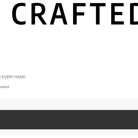
R EVERY HAND
owice