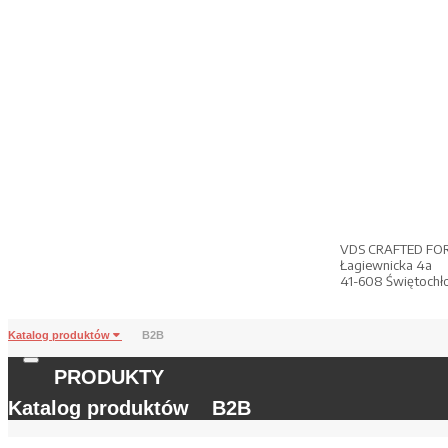
VDS CRAFTED FO
Łagiewnicka 4a
41-608 Świętochł
Katalog produktów
B2B
PRODUKTY
Katalog produktów
B2B