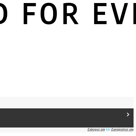
Zaloguj się
lub
Zarejestruj się