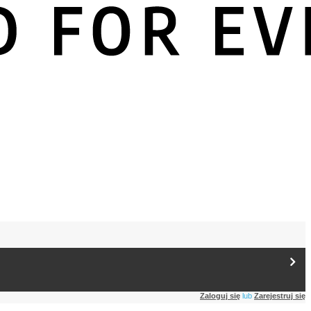
Zaloguj się
lub
Zarejestruj się