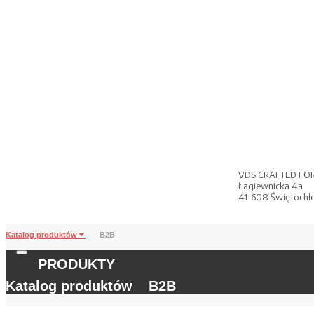
VDS CRAFTED FO
Łagiewnicka 4a
41-608 Świętochł
Katalog produktów
B2B
PRODUKTY
Katalog produktów
B2B