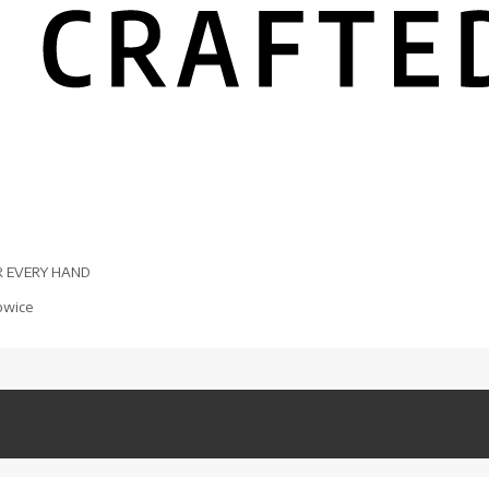
R EVERY HAND
owice