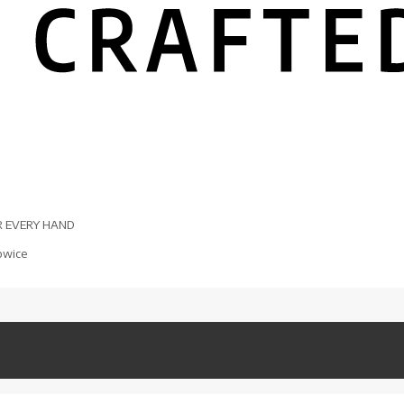
R EVERY HAND
owice