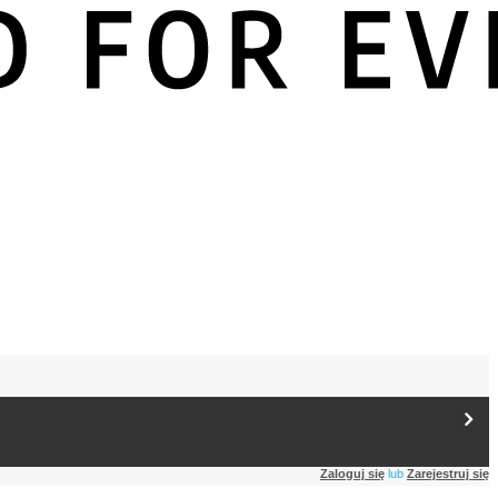
Zaloguj się
lub
Zarejestruj się