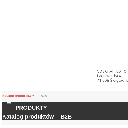
VDS CRAFTED FO
Łagiewnicka 4a
41-608 Świętochł
Katalog produktów
B2B
PRODUKTY
Katalog produktów
B2B