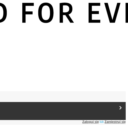
Zaloguj się
lub
Zarejestruj się