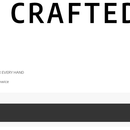
R EVERY HAND
owice