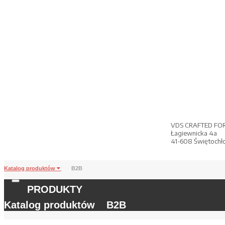
VDS CRAFTED FO
Łagiewnicka 4a
41-608 Świętochł
Katalog produktów
B2B
PRODUKTY
Katalog produktów
B2B