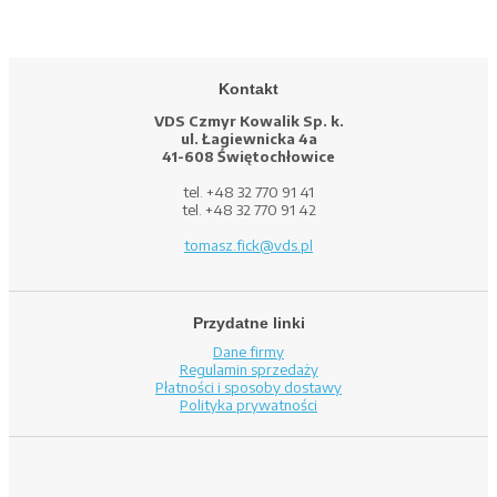
Kontakt
VDS Czmyr Kowalik Sp. k.
ul. Łagiewnicka 4a
41-608 Świętochłowice
tel. +48 32 770 91 41
tel. +48 32 770 91 42
tomasz.fick@vds.pl
Przydatne linki
Dane firmy
Regulamin sprzedaży
Płatności i sposoby dostawy
Polityka prywatności