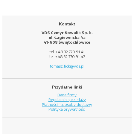
Kontakt
VDS Czmyr Kowalik Sp. k.
ul. Łagiewnicka 4a
41-608 Świętochłowice
tel. +48 32 770 91 41
tel. +48 32 770 91 42
tomasz.fick@vds.pl
Przydatne linki
Dane firmy
Regulamin sprzedaży
Płatności i sposoby dostawy
Polityka prywatności