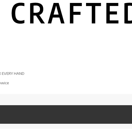
R EVERY HAND
owice