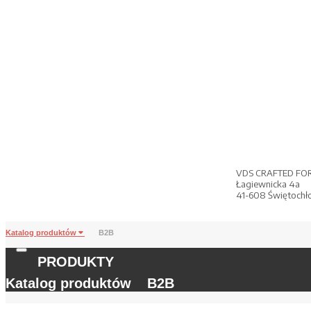
VDS CRAFTED FO
Łagiewnicka 4a
41-608 Świętochł
Katalog produktów
B2B
PRODUKTY
Katalog produktów
B2B