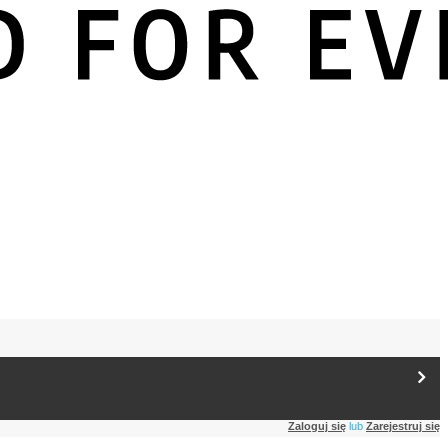
Zaloguj się
lub
Zarejestruj się