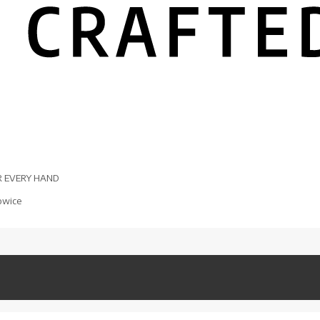
R EVERY HAND
owice