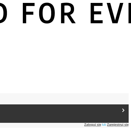
Zaloguj się
lub
Zarejestruj się