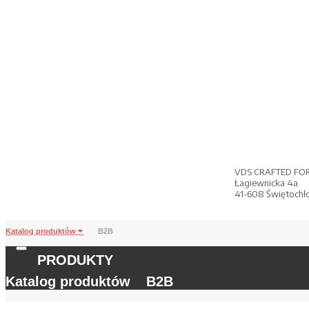
VDS CRAFTED FO
Łagiewnicka 4a
41-608 Świętochł
Katalog produktów
B2B
PRODUKTY
Katalog produktów
B2B