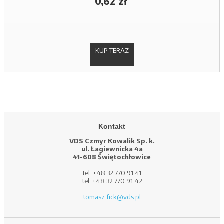
0,62 zł
KUP TERAZ
Kontakt
VDS Czmyr Kowalik Sp. k.
ul. Łagiewnicka 4a
41-608 Świętochłowice
tel. +48 32 770 91 41
tel. +48 32 770 91 42
tomasz.fick@vds.pl