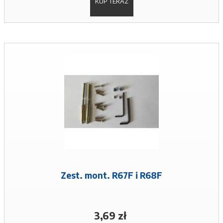
KUP TERAZ
Zest. mont. R67F i R68F
3,69 zł