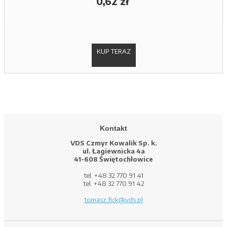
0,62 zł
KUP TERAZ
Kontakt
VDS Czmyr Kowalik Sp. k.
ul. Łagiewnicka 4a
41-608 Świętochłowice
tel. +48 32 770 91 41
tel. +48 32 770 91 42
tomasz.fick@vds.pl