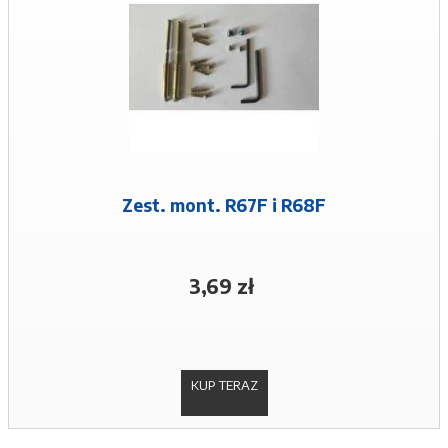
Zest. mont. R67F i R68F
3,69 zł
KUP TERAZ