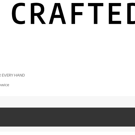
R EVERY HAND
owice