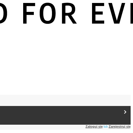
Zaloguj się
lub
Zarejestruj się