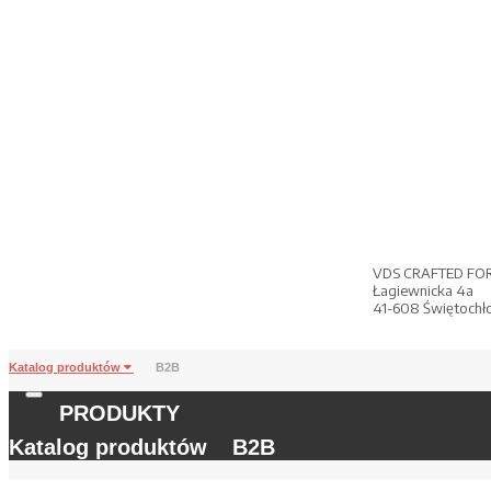
VDS CRAFTED FO
Łagiewnicka 4a
41-608 Świętochł
Katalog produktów
B2B
PRODUKTY
Katalog produktów
B2B