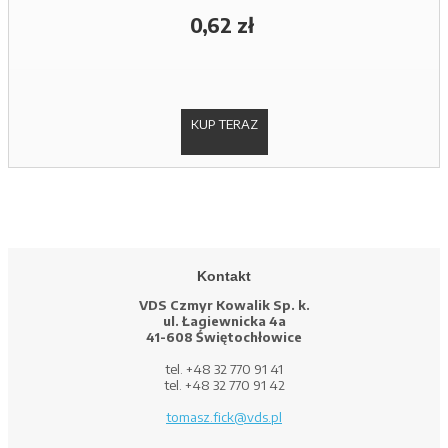
0,62 zł
KUP TERAZ
Kontakt
VDS Czmyr Kowalik Sp. k.
ul. Łagiewnicka 4a
41-608 Świętochłowice
tel. +48 32 770 91 41
tel. +48 32 770 91 42
tomasz.fick@vds.pl