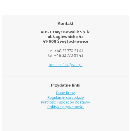
Kontakt
VDS Czmyr Kowalik Sp. k.
ul. Łagiewnicka 4a
41-608 Świętochłowice
tel. +48 32 770 91 41
tel. +48 32 770 91 42
tomasz.fick@vds.pl
Przydatne linki
Dane firmy
Regulamin sprzedaży
Płatności i sposoby dostawy
Polityka prywatności