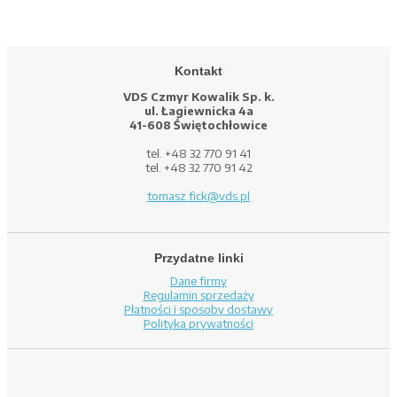
Kontakt
VDS Czmyr Kowalik Sp. k.
ul. Łagiewnicka 4a
41-608 Świętochłowice
tel. +48 32 770 91 41
tel. +48 32 770 91 42
tomasz.fick@vds.pl
Przydatne linki
Dane firmy
Regulamin sprzedaży
Płatności i sposoby dostawy
Polityka prywatności