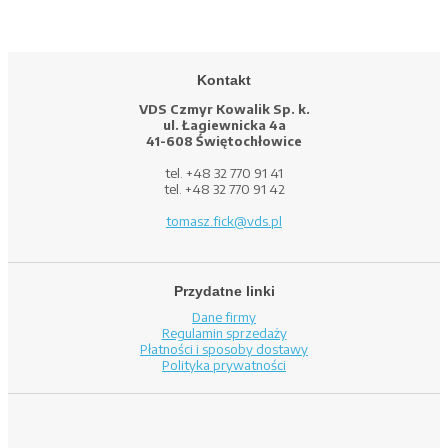
Kontakt
VDS Czmyr Kowalik Sp. k.
ul. Łagiewnicka 4a
41-608 Świętochłowice
tel. +48 32 770 91 41
tel. +48 32 770 91 42
tomasz.fick@vds.pl
Przydatne linki
Dane firmy
Regulamin sprzedaży
Płatności i sposoby dostawy
Polityka prywatności