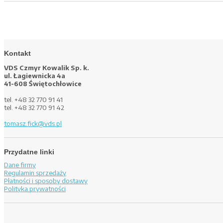
Kontakt
VDS Czmyr Kowalik Sp. k.
ul. Łagiewnicka 4a
41-608 Świętochłowice
tel. +48 32 770 91 41
tel. +48 32 770 91 42
tomasz.fick@vds.pl
Przydatne linki
Dane firmy
Regulamin sprzedaży
Płatności i sposoby dostawy
Polityka prywatności