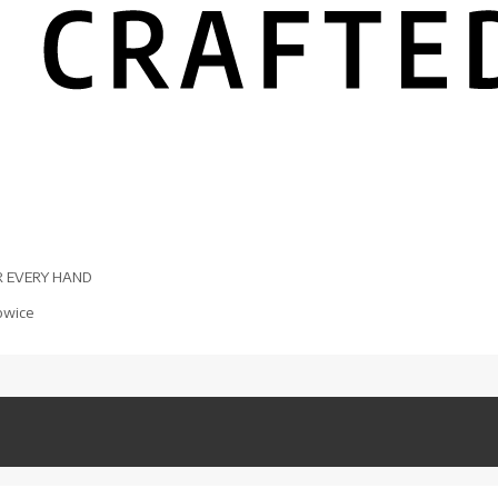
R EVERY HAND
owice