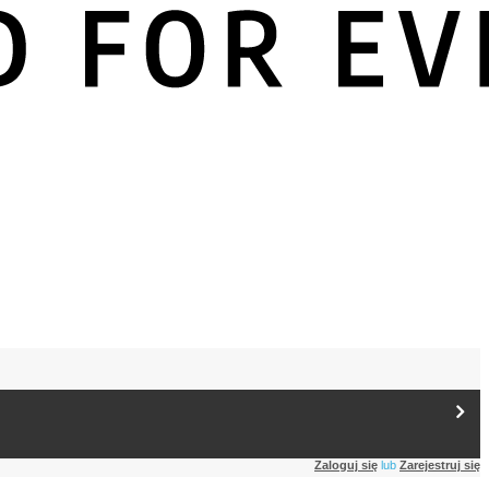
Zaloguj się
lub
Zarejestruj się