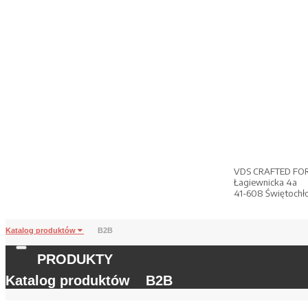
VDS CRAFTED FO
Łagiewnicka 4a
41-608 Świętochł
Katalog produktów
B2B
PRODUKTY
Katalog produktów
B2B