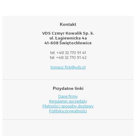
Kontakt
VDS Czmyr Kowalik Sp. k.
ul. Łagiewnicka 4a
41-608 Świętochłowice
tel. +48 32 770 91 41
tel. +48 32 770 91 42
tomasz.fick@vds.pl
Przydatne linki
Dane firmy
Regulamin sprzedaży
Płatności i sposoby dostawy
Polityka prywatności